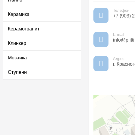
Телефон
Керамика
+7 (903) 
Керамогранит
E-mail
info@plitti
Клинкер
Мозаика
Адрес
г. Красно
Ступени
Красногорск
Лесная улица, 12 на ка