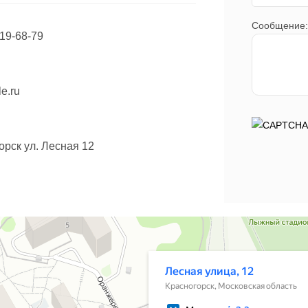
Сообщение:
219-68-79
le.ru
горск ул. Лесная 12
рте Красногорска — Яндекс Карты