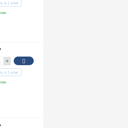
ть в 1 клик
чии
₽
+
ть в 1 клик
чии
₽