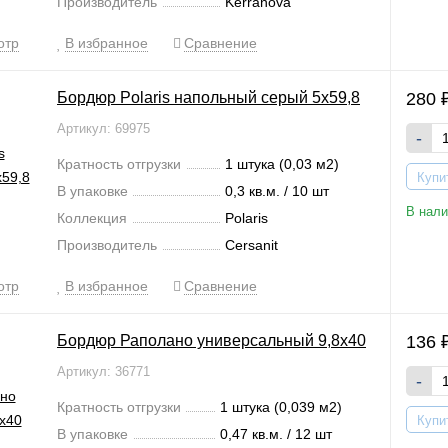
Производитель
Kerranova
отр
В избранное
Сравнение
Бордюр Polaris напольный серый 5x59,8
280
Артикул: 69975
-
Кратность отгрузки
1 штука (0,03 м2)
Купи
В упаковке
0,3 кв.м. / 10 шт
В нали
Коллекция
Polaris
Производитель
Cersanit
отр
В избранное
Сравнение
Бордюр Раполано универсальный 9,8x40
136
Артикул: 36771
-
Кратность отгрузки
1 штука (0,039 м2)
Купи
В упаковке
0,47 кв.м. / 12 шт