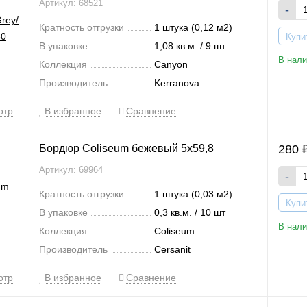
Артикул: 68521
-
Кратность отгрузки
1 штука (0,12 м2)
Купи
В упаковке
1,08 кв.м. / 9 шт
В нали
Коллекция
Canyon
Производитель
Kerranova
отр
В избранное
Сравнение
Бордюр Coliseum бежевый 5x59,8
280
Артикул: 69964
-
Кратность отгрузки
1 штука (0,03 м2)
Купи
В упаковке
0,3 кв.м. / 10 шт
В нали
Коллекция
Coliseum
Производитель
Cersanit
отр
В избранное
Сравнение