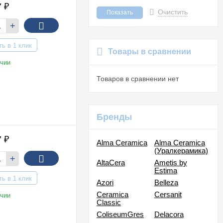
7
₽
Очистить
+
ть в 1 клик
Товары в сравнении
чии
Товаров в сравнении нет
Бренды
7
₽
Alma Ceramica
Alma Ceramica
(Уралкерамика)
+
AltaCera
Ametis by
Estima
ть в 1 клик
Azori
Belleza
Ceramica
Cersanit
чии
Classic
ColiseumGres
Delacora