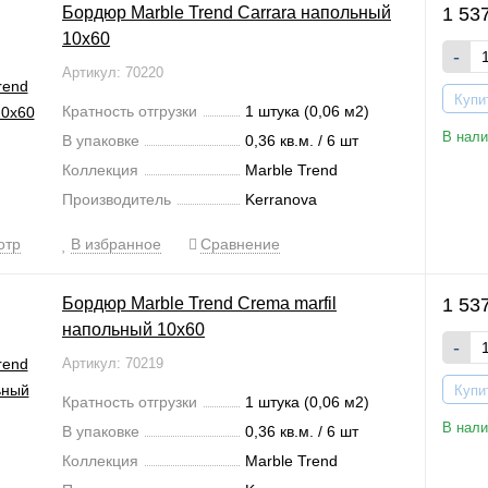
Бордюр Marble Trend Carrara напольный
1 53
10x60
-
Артикул: 70220
Купи
Кратность отгрузки
1 штука (0,06 м2)
В нали
В упаковке
0,36 кв.м. / 6 шт
Коллекция
Marble Trend
Производитель
Kerranova
отр
В избранное
Сравнение
Бордюр Marble Trend Crema marfil
1 53
напольный 10x60
-
Артикул: 70219
Купи
Кратность отгрузки
1 штука (0,06 м2)
В нали
В упаковке
0,36 кв.м. / 6 шт
Коллекция
Marble Trend