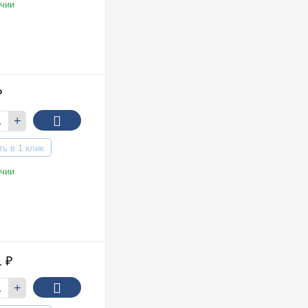
чии
₽
+
ть в 1 клик
чии
1
₽
+