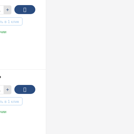
+
ть в 1 клик
чии
₽
+
ть в 1 клик
чии