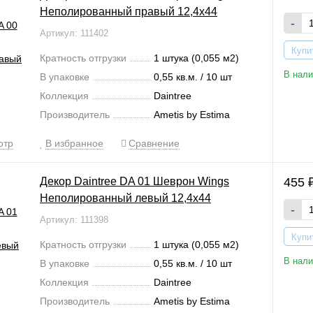
Неполированный правый 12,4x44
-
Артикул: 111402
Купи
Кратность отгрузки
1 штука (0,055 м2)
В нали
В упаковке
0,55 кв.м. / 10 шт
Коллекция
Daintree
Производитель
Ametis by Estima
отр
В избранное
Сравнение
Декор Daintree DA 01 Шеврон Wings
455
Неполированный левый 12,4x44
-
Артикул: 111398
Купи
Кратность отгрузки
1 штука (0,055 м2)
В нали
В упаковке
0,55 кв.м. / 10 шт
Коллекция
Daintree
Производитель
Ametis by Estima