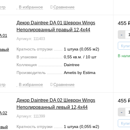
отр
В избранное
Сравнение
Декор Daintree DA 01 Шеврон Wings
455
Неполированный правый 12,4x44
-
Артикул: 111403
Купи
Кратность отгрузки
1 штука (0,055 м2)
В нали
В упаковке
0,55 кв.м. / 10 шт
Коллекция
Daintree
Производитель
Ametis by Estima
отр
В избранное
Сравнение
Декор Daintree DA 02 Шеврон Wings
455
Неполированный левый 12,4x44
-
Артикул: 111399
Купи
Кратность отгрузки
1 штука (0,055 м2)