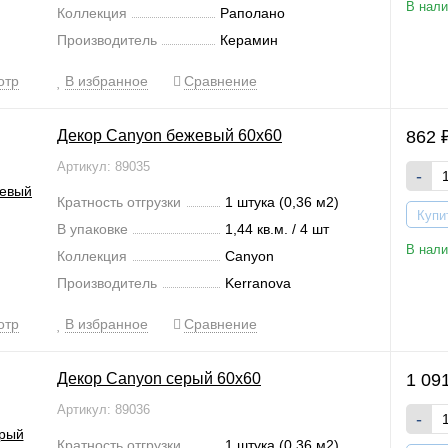
В нали
Коллекция
Раполано
Производитель
Керамин
отр
В избранное
Сравнение
Декор Canyon бежевый 60x60
862
Артикул: 89035
-
Кратность отгрузки
1 штука (0,36 м2)
Купи
В упаковке
1,44 кв.м. / 4 шт
В нали
Коллекция
Canyon
Производитель
Kerranova
отр
В избранное
Сравнение
Декор Canyon серый 60x60
1 09
Артикул: 89036
-
Кратность отгрузки
1 штука (0,36 м2)