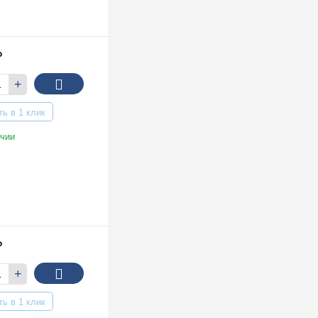
₽
+
ть в 1 клик
чии
₽
+
ть в 1 клик