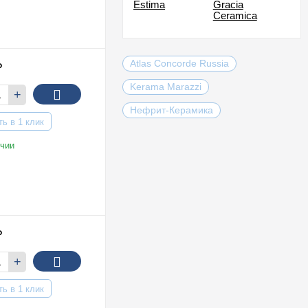
Estima
Gracia
Ceramica
Atlas Concorde Russia
₽
Kerama Marazzi
+
Нефрит-Керамика
ть в 1 клик
чии
₽
+
ть в 1 клик