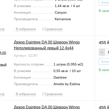
Купи
В упаковке
1,44 кв.м. / 4 шт
В нали
Коллекция
Canyon
Производитель
Kerranova
отр
В избранное
Сравнение
Декор Daintree DA 00 Шеврон Wings
455
Неполированный левый 12,4x44
-
Артикул: 111397
Купи
Кратность отгрузки
1 штука (0,055 м2)
В нали
В упаковке
0,55 кв.м. / 10 шт
Коллекция
Daintree
Производитель
Ametis by Estima
отр
В избранное
Сравнение
Декор Daintree DA 00 Шеврон Wings
455