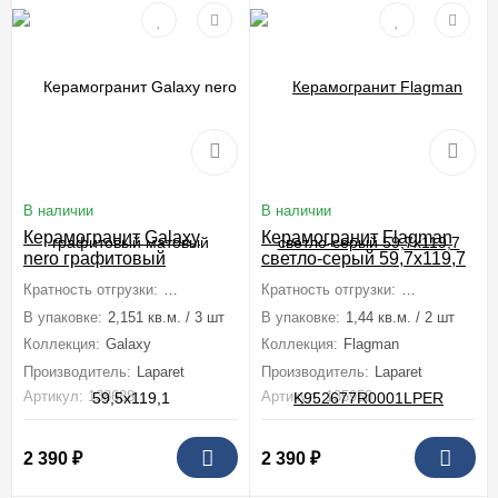
В наличии
В наличии
Керамогранит Galaxy
Керамогранит Flagman
nero графитовый
светло-серый 59,7x119,7
матовый 59,5x119,1
K952677R0001LPER
Кратность отгрузки:
1 коробка (2,151 м2)
Кратность отгрузки:
1 коробка (1,4
В упаковке:
2,151 кв.м. / 3 шт
В упаковке:
1,44 кв.м. / 2 шт
Коллекция:
Galaxy
Коллекция:
Flagman
Производитель:
Laparet
Производитель:
Laparet
Артикул: 138688
Артикул: 135958
2 390
₽
2 390
₽