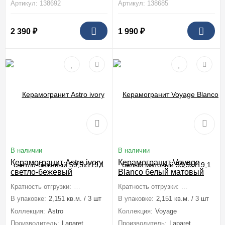
Артикул: 138692
Артикул: 138685
2 390
₽
1 990
₽
В наличии
В наличии
Керамогранит Astro ivory
Керамогранит Voyage
светло-бежевый
Blanco белый матовый
59,5x119,1
59,5x119,1
Кратность отгрузки:
1 коробка (2,151 м2)
Кратность отгрузки:
1 коробка (2,1
В упаковке:
2,151 кв.м. / 3 шт
В упаковке:
2,151 кв.м. / 3 шт
Коллекция:
Astro
Коллекция:
Voyage
Производитель:
Laparet
Производитель:
Laparet