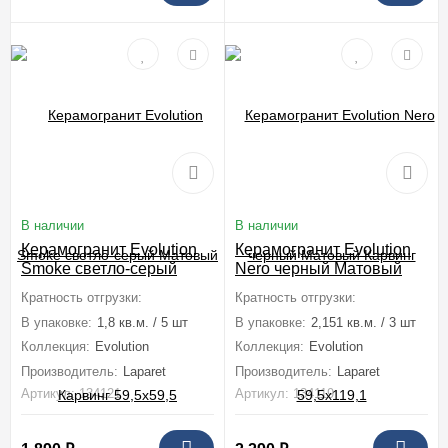
В наличии
В наличии
Керамогранит Evolution
Керамогранит Evolution
Smoke светло-серый
Nero черный Матовый
Матовый Карвинг
Карвинг 59,5x119,1
Кратность отгрузки:
1 коробка (1,8 м2)
Кратность отгрузки:
1 коробка (2,1
59,5x59,5
В упаковке:
1,8 кв.м. / 5 шт
В упаковке:
2,151 кв.м. / 3 шт
Коллекция:
Evolution
Коллекция:
Evolution
Производитель:
Laparet
Производитель:
Laparet
Артикул: 134121
Артикул: 134119