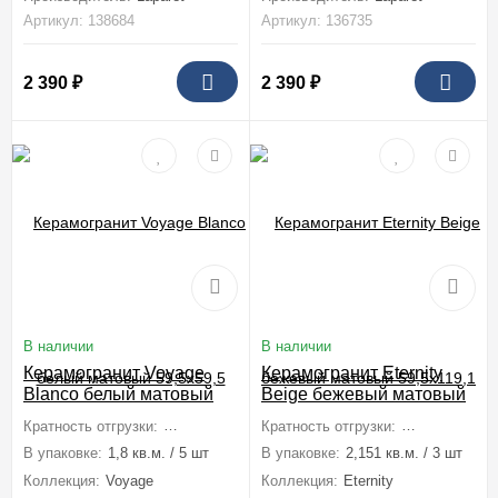
Артикул: 138684
Артикул: 136735
2 390
₽
2 390
₽
В наличии
В наличии
Керамогранит Voyage
Керамогранит Eternity
Blanco белый матовый
Beige бежевый матовый
59,5x59,5
59,5x119,1
Кратность отгрузки:
1 коробка (1,8 м2)
Кратность отгрузки:
1 коробка (2,1
В упаковке:
1,8 кв.м. / 5 шт
В упаковке:
2,151 кв.м. / 3 шт
Коллекция:
Voyage
Коллекция:
Eternity