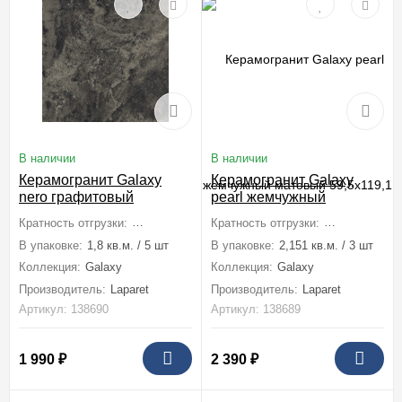
В наличии
В наличии
Керамогранит Galaxy
Керамогранит Galaxy
nero графитовый
pearl жемчужный
матовый 59,5x59,5
матовый 59,5x119,1
Кратность отгрузки:
1 коробка (1,8 м2)
Кратность отгрузки:
1 коробка (2,1
В упаковке:
1,8 кв.м. / 5 шт
В упаковке:
2,151 кв.м. / 3 шт
Коллекция:
Galaxy
Коллекция:
Galaxy
Производитель:
Laparet
Производитель:
Laparet
Артикул: 138690
Артикул: 138689
1 990
₽
2 390
₽