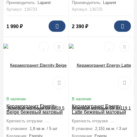
Производитель:
Laparet
Производитель:
Laparet
Артикул: 136733
Артикул: 136725
1 990
₽
2 390
₽
В наличии
В наличии
Керамогранит Eternity
Керамогранит Energy
Beige бежевый матовый
Latte бежевый матовый
59,5x59,5
59,5x119,1
Кратность отгрузки:
1 коробка (1,8 м2)
Кратность отгрузки:
1 коробка (2,1
В упаковке:
1,8 кв.м. / 5 шт
В упаковке:
2,151 кв.м. / 3 шт
Коллекция:
Eternity
Коллекция:
Energy