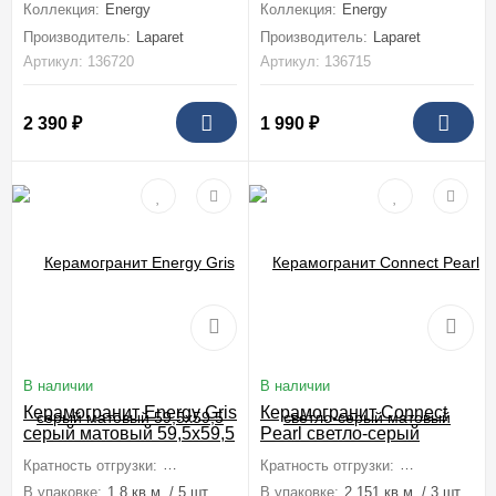
Коллекция:
Energy
Коллекция:
Energy
Производитель:
Laparet
Производитель:
Laparet
Артикул: 136720
Артикул: 136715
2 390
₽
1 990
₽
В наличии
В наличии
Керамогранит Energy Gris
Керамогранит Connect
серый матовый 59,5x59,5
Pearl светло-серый
матовый 59,5x119,1
Кратность отгрузки:
1 коробка (1,8 м2)
Кратность отгрузки:
1 коробка (2,1
В упаковке:
1,8 кв.м. / 5 шт
В упаковке:
2,151 кв.м. / 3 шт