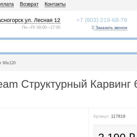
оплата
Возврат
Контакты
+7 (903) 219-68-79
сногорск ул. Лесная 12
Пн—Пт 09:00—17:00
Заказать звонок
г 60x120
eam Cтруктурный Карвинг 
117818
Артикул: