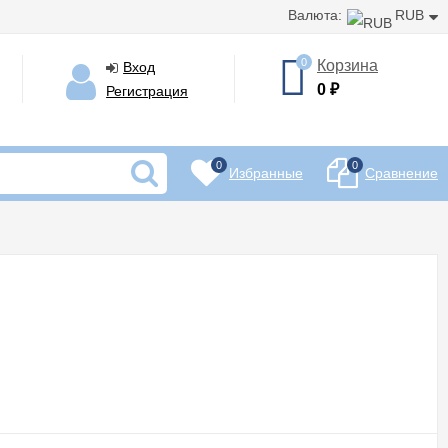
Валюта:
RUB
0
Корзина
Вход
0
₽
Регистрация
0
0
Избранные
Сравнение