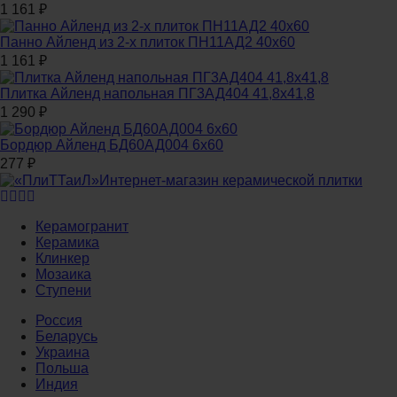
1 161
₽
Панно Айленд из 2-х плиток ПН11АД2 40x60
1 161
₽
Плитка Айленд напольная ПГ3АД404 41,8x41,8
1 290
₽
Бордюр Айленд БД60АД004 6x60
277
₽
Интернет-магазин керамической плитки
Керамогранит
Керамика
Клинкер
Мозаика
Ступени
Россия
Беларусь
Украина
Польша
Индия