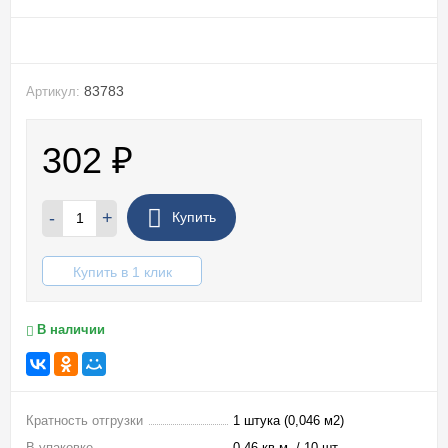
83783
Артикул:
302
₽
-
+
Купить
Купить в 1 клик
В наличии
Кратность отгрузки
1 штука (0,046 м2)
В упаковке
0,46 кв.м. / 10 шт