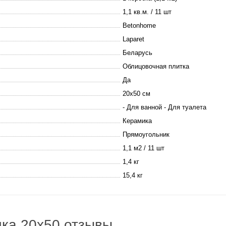
1,1 кв.м. / 11 шт
Betonhome
Laparet
Беларусь
Облицовочная плитка
Да
20х50 см
- Для ванной - Для туалета
Керамика
Прямоугольник
1,1 м2 / 11 шт
1,4 кг
15,4 кг
ка 20x50 отзывы