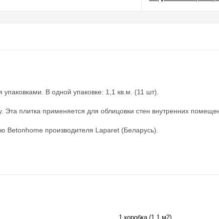
паковками. В одной упаковке: 1,1 кв.м. (11 шт).
у. Эта плитка применяется для облицовки стен внутренних помещен
ю Betonhome производителя Laparet (Беларусь).
1 коробка (1,1 м2)