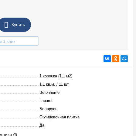
Купить
в 1 клик
1 коробка (1,1 м2)
1,1 кв.м. / 11 шт
Betonhome
Laparet
Беларусь
Облицовочная плитка
Да
истики