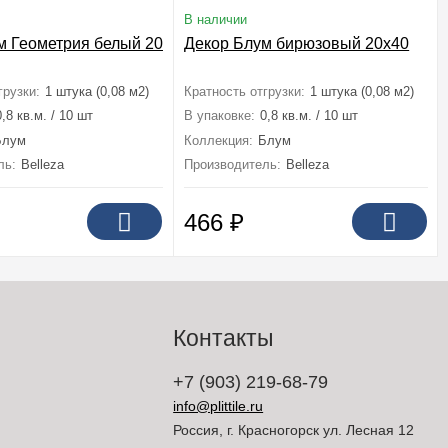
В наличии
м Геометрия белый 20x40
Декор Блум бирюзовый 20x40
грузки:
1 штука (0,08 м2)
Кратность отгрузки:
1 штука (0,08 м2)
0,8 кв.м. / 10 шт
В упаковке:
0,8 кв.м. / 10 шт
Блум
Коллекция:
Блум
ль:
Belleza
Производитель:
Belleza
466
₽
Контакты
+7 (903) 219-68-79
info@plittile.ru
Россия, г. Красногорск ул. Лесная 12