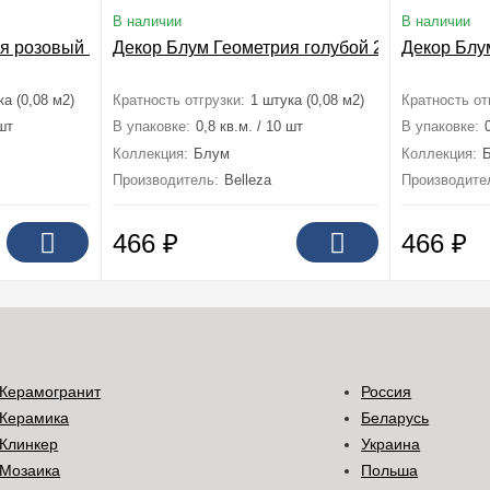
В наличии
В наличии
я розовый 20x40
Декор Блум Геометрия голубой 20x40
Декор Блу
ка (0,08 м2)
Кратность отгрузки:
1 штука (0,08 м2)
Кратность от
 шт
В упаковке:
0,8 кв.м. / 10 шт
В упаковке:
Коллекция:
Блум
Коллекция:
Производитель:
Belleza
Производите
466
₽
466
₽
Керамогранит
Россия
Керамика
Беларусь
Клинкер
Украина
Мозаика
Польша