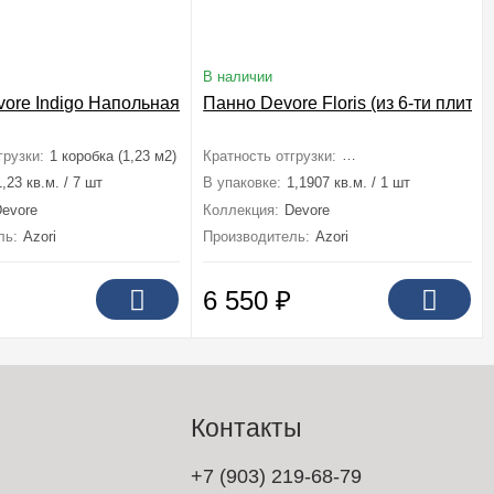
В наличии
vore Indigo Напольная 42x42
Панно Devore Floris (из 6-ти плиток
грузки:
1 коробка (1,23 м2)
Кратность отгрузки:
1 комплект (1,191 м2)
1,23 кв.м. / 7 шт
В упаковке:
1,1907 кв.м. / 1 шт
Devore
Коллекция:
Devore
ль:
Azori
Производитель:
Azori
6 550
₽
Контакты
+7 (903) 219-68-79