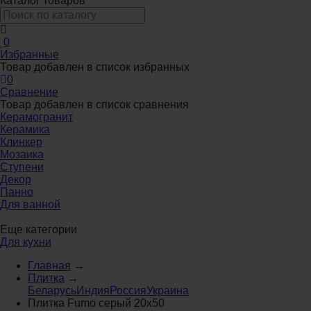
Каталог товаров
0
Избранные
Товар добавлен в список избранных
0
Сравнение
Товар добавлен в список сравнения
Керамогранит
Керамика
Клинкер
Мозаика
Ступени
Декор
Панно
Для ванной
Еще категории
Для кухни
Главная
→
Плитка
→
Беларусь
Индия
Россия
Украина
Плитка Fumo серый 20x50