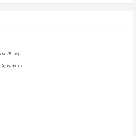
м. (8 шт).
й, туалета.