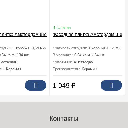
В наличии
плитка Амстердам Шейд 6,5x24,5
Фасадная плитка Амстердам Шейд 
грузки:
1 коробка (0,54 м2)
Кратность отгрузки:
1 коробка (0,54 м2)
0,54 кв.м. / 34 шт
В упаковке:
0,54 кв.м. / 34 шт
Амстердам
Коллекция:
Амстердам
ль:
Керамин
Производитель:
Керамин
1 049
₽
Контакты