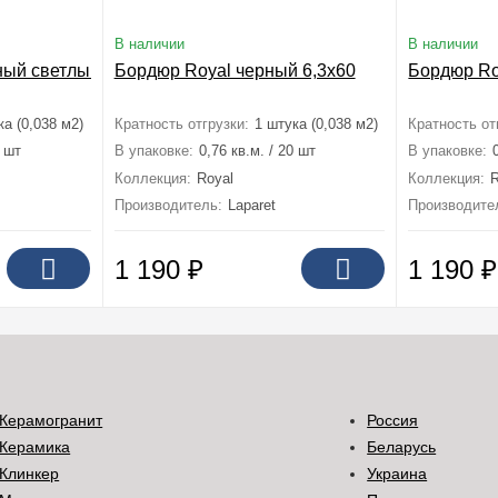
В наличии
В наличии
ый светлый 6,3x60
Бордюр Royal черный 6,3x60
Бордюр Ro
ка (0,038 м2)
Кратность отгрузки:
1 штука (0,038 м2)
Кратность от
0 шт
В упаковке:
0,76 кв.м. / 20 шт
В упаковке:
Коллекция:
Royal
Коллекция:
R
Производитель:
Laparet
Производите
1 190
₽
1 190
₽
Керамогранит
Россия
Керамика
Беларусь
Клинкер
Украина