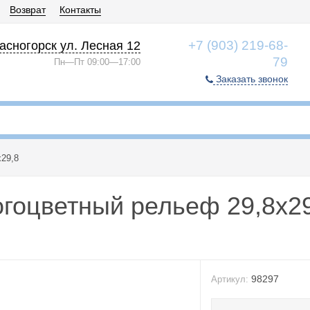
Возврат
Контакты
+7 (903) 219-68-
асногорск ул. Лесная 12
79
Пн—Пт 09:00—17:00
Заказать звонок
x29,8
огоцветный рельеф 29,8x2
98297
Артикул: