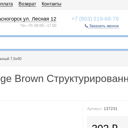
оплата
Возврат
Контакты
+7 (903) 219-68-79
сногорск ул. Лесная 12
Пн—Пт 09:00—17:00
Заказать звонок
анный 7,6x60
ige Brown Структурирован
137231
Артикул: