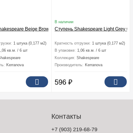
В наличии
ванный 7,6x60
hakespeare Beige Brown Структурированный 29,4x60
Ступень Shakespeare Light Grey С
грузки:
1 штука (0,177 м2)
Кратность отгрузки:
1 штука (0,177 м2)
1,06 кв.м. / 6 шт
В упаковке:
1,06 кв.м. / 6 шт
Shakespeare
Коллекция:
Shakespeare
ль:
Kerranova
Производитель:
Kerranova
596
₽
Контакты
+7 (903) 219-68-79