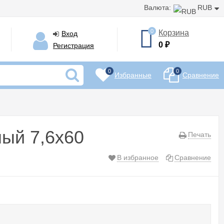
Валюта:
RUB
0
Корзина
Вход
0
₽
Регистрация
0
0
Избранные
Сравнение
ный 7,6x60
Печать
В избранное
Сравнение