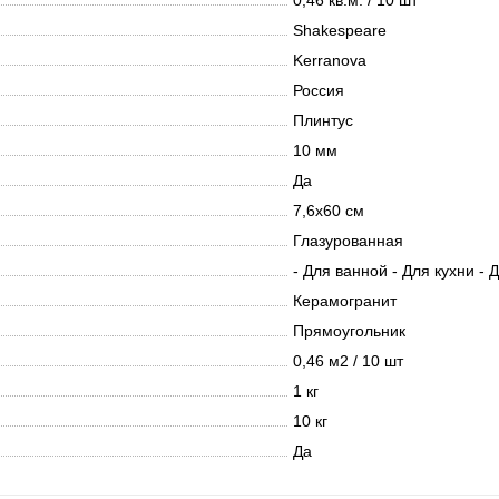
0,46 кв.м. / 10 шт
Shakespeare
Kerranova
Россия
Плинтус
10 мм
Да
7,6х60 см
Глазурованная
- Для ванной - Для кухни - 
Керамогранит
Прямоугольник
0,46 м2 / 10 шт
1 кг
10 кг
Да