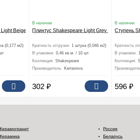
В наличии
В наличии
6x60
Light Beige Структурированный 29,4x60
Плинтус Shakespeare Light Grey Структуриро
Ступень S
ка (0,177 м2)
Кратность отгрузки:
1 штука (0,046 м2)
Кратность от
 шт
В упаковке:
0,46 кв.м. / 10 шт
В упаковке:
Коллекция:
Shakespeare
Коллекция:
Производитель:
Kerranova
Производите
302
₽
596
₽
Керамогранит
Россия
Керамика
Беларусь