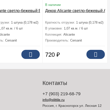
В наличии
ante светло-бежевый B 29,8x59,8
Декор Alicante светло-бежевый A 2
грузки:
1 штука (0,178 м2)
Кратность отгрузки:
1 штука (0,178 м2)
1,07 кв.м. / 6 шт
В упаковке:
1,07 кв.м. / 6 шт
licante
Коллекция:
Alicante
ль:
Cersanit
Производитель:
Cersanit
720
₽
Контакты
+7 (903) 219-68-79
info@plittile.ru
Россия, г. Красногорск ул. Лесная 12