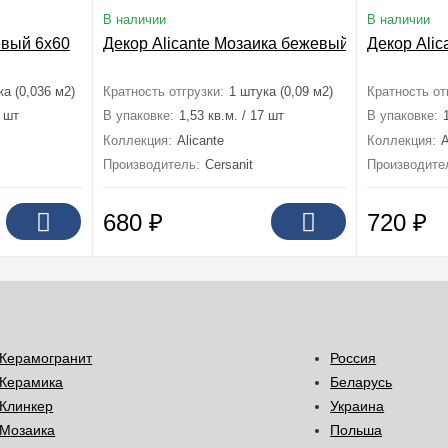
В наличии
В наличии
евый 6x60
Декор Alicante Мозаика бежевый 30x30
Декор Alic
ка (0,036 м2)
Кратность отгрузки:
1 штука (0,09 м2)
Кратность от
0 шт
В упаковке:
1,53 кв.м. / 17 шт
В упаковке:
Коллекция:
Alicante
Коллекция:
A
Производитель:
Cersanit
Производите
680
₽
720
₽
Керамогранит
Россия
Керамика
Беларусь
Клинкер
Украина
Мозаика
Польша