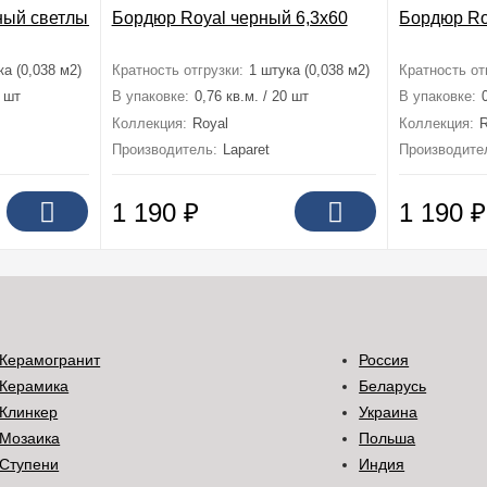
ый светлый 6,3x60
Бордюр Royal черный 6,3x60
Бордюр Ro
ка (0,038 м2)
Кратность отгрузки:
1 штука (0,038 м2)
Кратность от
0 шт
В упаковке:
0,76 кв.м. / 20 шт
В упаковке:
Коллекция:
Royal
Коллекция:
R
Производитель:
Laparet
Производите
1 190
₽
1 190
₽
Керамогранит
Россия
Керамика
Беларусь
Клинкер
Украина
Мозаика
Польша
Ступени
Индия