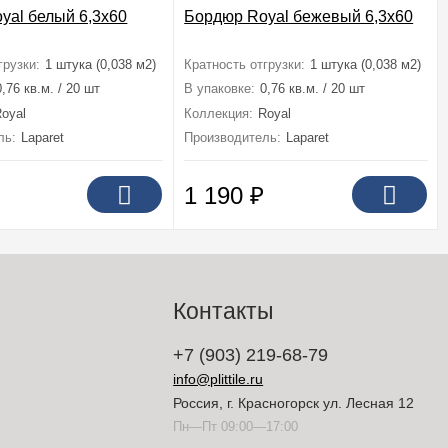
yal белый 6,3x60
Бордюр Royal бежевый 6,3x60
грузки:
1 штука (0,038 м2)
Кратность отгрузки:
1 штука (0,038 м2)
0,76 кв.м. / 20 шт
В упаковке:
0,76 кв.м. / 20 шт
oyal
Коллекция:
Royal
ль:
Laparet
Производитель:
Laparet
1 190
₽
Контакты
+7 (903) 219-68-79
info@plittile.ru
Россия, г. Красногорск ул. Лесная 12
Пн—Пт 09:00—17:00